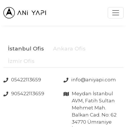
İstanbul Ofis
Ankara Ofis
İzmir Ofis
05422113659
info@aniyapi.com
905422113659
Meydan İstanbul
AVM, Fatih Sultan
Mehmet Mah.
Balkan Cad. No: 62
34770 Ümraniye